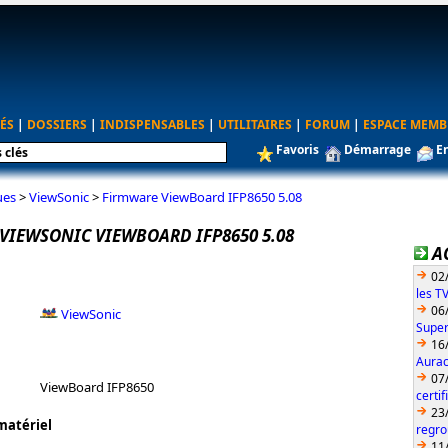
ÉS
|
DOSSIERS
|
INDISPENSABLES
|
UTILITAIRES
|
FORUM
|
ESPACE MEMB
Favoris
Démarrage
E
ues
>
ViewSonic
>
Firmware ViewBoard IFP8650 5.08
VIEWSONIC VIEWBOARD IFP8650 5.08
A
02
les T
06
ViewSonic
Super
16
Aurac
07
ViewBoard IFP8650
certi
23
matériel
regro
11