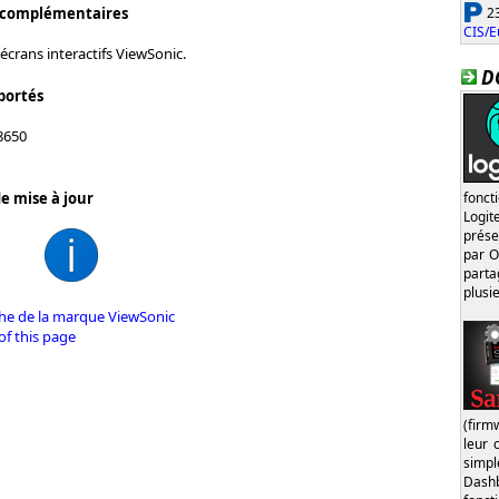
23
 complémentaires
CIS/E
écrans interactifs ViewSonic.
D
portés
8650
fonct
e mise à jour
Logi
prése
par O
part
plusi
iche de la marque ViewSonic
of this page
(firm
leur 
simp
Dash