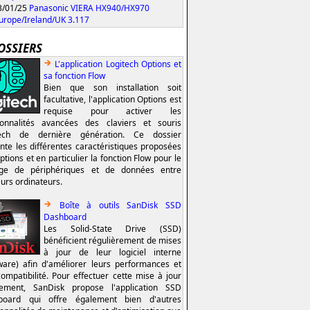
/01/25
Panasonic VIERA HX940/HX970
urope/Ireland/UK 3.117
OSSIERS
L'application Logitech Options et
sa fonction Flow
Bien que son installation soit
facultative, l'application Options est
requise pour activer les
ionnalités avancées des claviers et souris
tech de dernière génération. Ce dossier
nte les différentes caractéristiques proposées
ptions et en particulier la fonction Flow pour le
age de périphériques et de données entre
eurs ordinateurs.
Boîte à outils SanDisk SSD
Dashboard
Les Solid-State Drive (SSD)
bénéficient régulièrement de mises
à jour de leur logiciel interne
ware) afin d'améliorer leurs performances et
compatibilité. Pour effectuer cette mise à jour
lement, SanDisk propose l'application SSD
board qui offre également bien d'autres