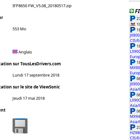
IFP8650 FW_V5.08_20180517.zip
F
er
27
10
553 Mo
18
JX800
CIS/E
18
LX90
Anglais
Europ
18
cation sur TousLesDrivers.com
MX90
Europ
Lundi 17 septembre 2018
06
JX900
ation sur le site de ViewSonic
Asia/
06
Jeudi 17 mai 2018
LX90
Asia/
ent
06
MX94
Asia/
23
HZ98
CIS/E