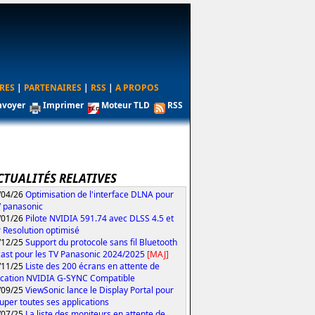
RES
|
PARTENAIRES
|
RSS
|
A PROPOS
nvoyer
Imprimer
Moteur TLD
RSS
CTUALITÉS RELATIVES
/04/26
Optimisation de l'interface DLNA pour
V panasonic
/01/26
Pilote NVIDIA 591.74 avec DLSS 4.5 et
 Resolution optimisé
/12/25
Support du protocole sans fil Bluetooth
ast pour les TV Panasonic 2024/2025
[MAJ]
/11/25
Liste des 200 écrans en attente de
fication NVIDIA G-SYNC Compatible
/09/25
ViewSonic lance le Display Portal pour
uper toutes ses applications
/07/25
La liste des moniteurs en attente de