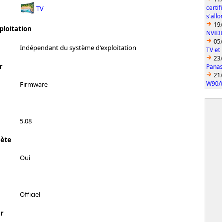
certi
TV
s'all
19
ploitation
NVID
05
Indépendant du système d'exploitation
TV et
23
r
Pana
21
W90/
Firmware
5.08
lète
Oui
Officiel
r