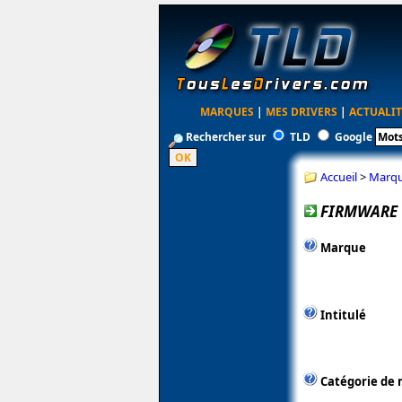
MARQUES
|
MES DRIVERS
|
ACTUALIT
Rechercher sur
TLD
Google
Accueil
>
Marq
FIRMWARE 
Marque
Intitulé
Catégorie de 