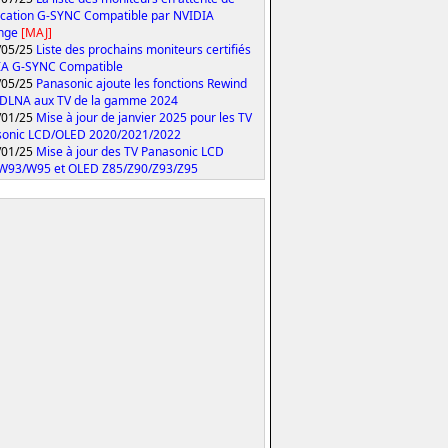
fication G-SYNC Compatible par NVIDIA
onge
[MAJ]
/05/25
Liste des prochains moniteurs certifiés
IA G-SYNC Compatible
/05/25
Panasonic ajoute les fonctions Rewind
 DLNA aux TV de la gamme 2024
/01/25
Mise à jour de janvier 2025 pour les TV
sonic LCD/OLED 2020/2021/2022
/01/25
Mise à jour des TV Panasonic LCD
W93/W95 et OLED Z85/Z90/Z93/Z95