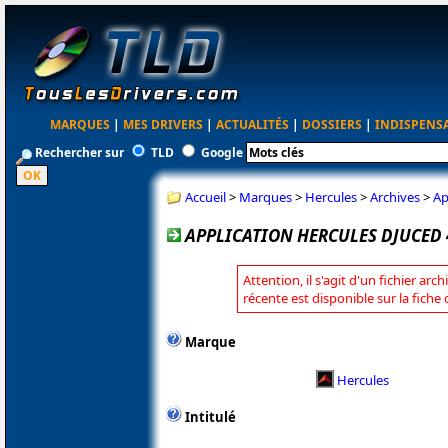
MARQUES
|
MES DRIVERS
|
ACTUALITÉS
|
DOSSIERS
|
INDISPENS
Rechercher sur
TLD
Google
Accueil
>
Marques
>
Hercules
>
Archives
>
Ap
APPLICATION HERCULES DJUCED 4
Attention, il s'agit d'un fichier arc
récente est disponible sur la fiche
Marque
Hercules
Intitulé