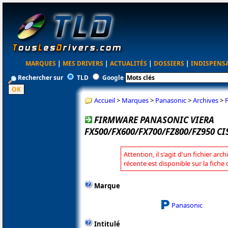
MARQUES
|
MES DRIVERS
|
ACTUALITÉS
|
DOSSIERS
|
INDISPENS
Rechercher sur
TLD
Google
Accueil
>
Marques
>
Panasonic
>
Archives
>
FIRMWARE PANASONIC VIERA
FX500/FX600/FX700/FZ800/FZ950 C
Attention, il s'agit d'un fichier arc
récente est disponible sur la fich
Marque
Panasonic
Intitulé