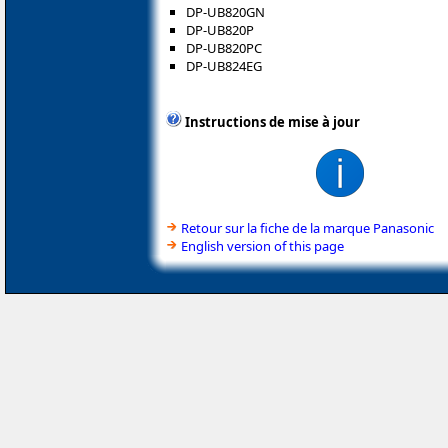
DP-UB820GN
DP-UB820P
DP-UB820PC
DP-UB824EG
Instructions de mise à jour
Retour sur la fiche de la marque Panasonic
English version of this page