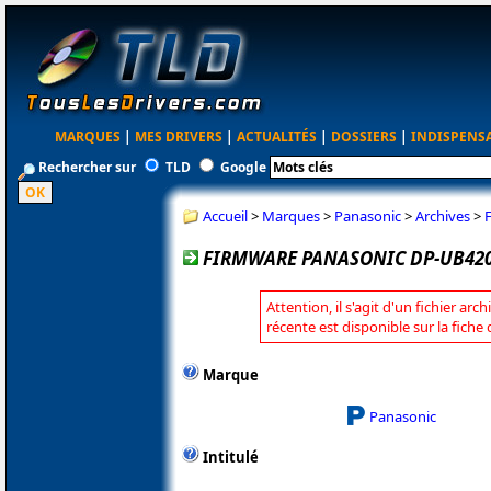
MARQUES
|
MES DRIVERS
|
ACTUALITÉS
|
DOSSIERS
|
INDISPENS
Rechercher sur
TLD
Google
Accueil
>
Marques
>
Panasonic
>
Archives
>
FIRMWARE PANASONIC DP-UB420
Attention, il s'agit d'un fichier arc
récente est disponible sur la fich
Marque
Panasonic
Intitulé