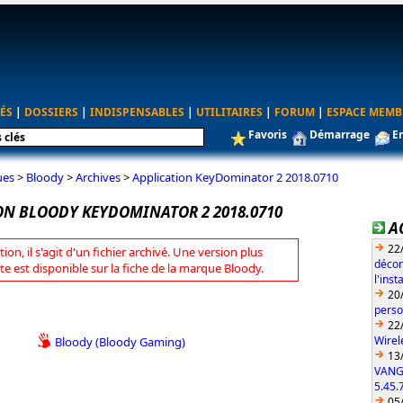
ÉS
|
DOSSIERS
|
INDISPENSABLES
|
UTILITAIRES
|
FORUM
|
ESPACE MEMB
Favoris
Démarrage
E
ues
>
Bloody
>
Archives
>
Application KeyDominator 2 2018.0710
ON BLOODY KEYDOMINATOR 2 2018.0710
A
22
tion, il s'agit d'un fichier archivé. Une version plus
décon
te est disponible sur la fiche de la marque Bloody.
l'ins
20
perso
22
Wirel
Bloody (Bloody Gaming)
13
VANG
5.45.
05