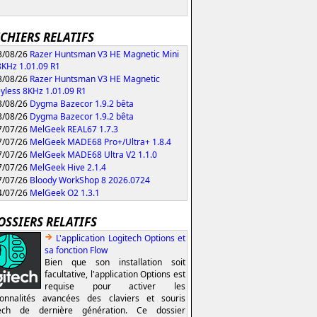
ICHIERS RELATIFS
/08/26
Razer Huntsman V3 HE Magnetic Mini
KHz 1.01.09 R1
/08/26
Razer Huntsman V3 HE Magnetic
yless 8KHz 1.01.09 R1
/08/26
Dygma Bazecor 1.9.2 bêta
/08/26
Dygma Bazecor 1.9.2 bêta
/07/26
MelGeek REAL67 1.7.3
/07/26
MelGeek MADE68 Pro+/Ultra+ 1.8.4
/07/26
MelGeek MADE68 Ultra V2 1.1.0
/07/26
MelGeek Hive 2.1.4
/07/26
Bloody WorkShop 8 2026.0724
/07/26
MelGeek O2 1.3.1
OSSIERS RELATIFS
L'application Logitech Options et
sa fonction Flow
Bien que son installation soit
facultative, l'application Options est
requise pour activer les
ionnalités avancées des claviers et souris
tech de dernière génération. Ce dossier