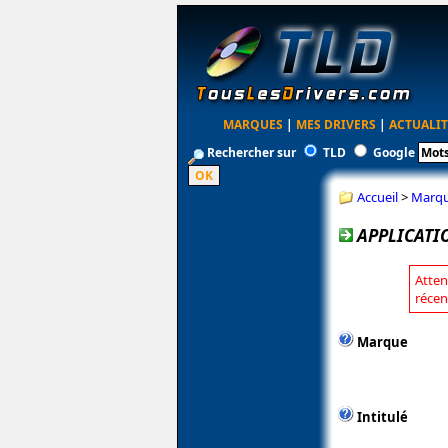
MARQUES
|
MES DRIVERS
|
ACTUALIT
Rechercher sur
TLD
Google
Accueil
>
Marq
APPLICATI
Atten
récen
Marque
Intitulé