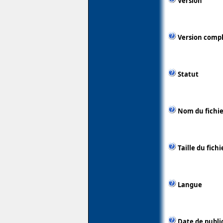
Version
Version comp
Statut
Nom du fichie
Taille du fichi
Langue
Date de publi