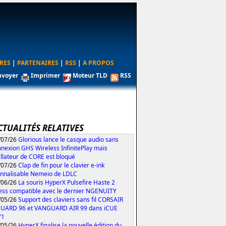
RES
|
PARTENAIRES
|
RSS
|
A PROPOS
nvoyer
Imprimer
Moteur TLD
RSS
CTUALITÉS RELATIVES
/07/26
Glorious lance le casque audio sans
nexion GHS Wireless InfinitePlay mais
tallateur de CORE est bloqué
/07/26
Clap de fin pour le clavier e-ink
nnalisable Nemeio de LDLC
/06/26
La souris HyperX Pulsefire Haste 2
ess compatible avec le dernier NGENUITY
/05/26
Support des claviers sans fil CORSAIR
UARD 96 et VANGUARD AIR 99 dans iCUE
71
/05/26
HyperX finalise la nouvelle édition du