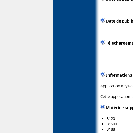
Date de public
Téléchargem
Informations
Application KeyDom
Cette application
Matériels sup
B120
B1500
B188