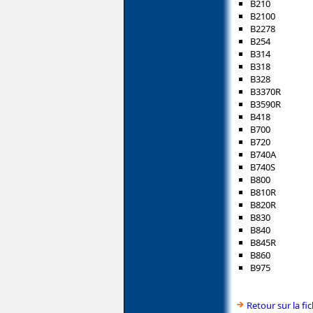
B210
B2100
B2278
B254
B314
B318
B328
B3370R
B3590R
B418
B700
B720
B740A
B740S
B800
B810R
B820R
B830
B840
B845R
B860
B975
Retour sur la f