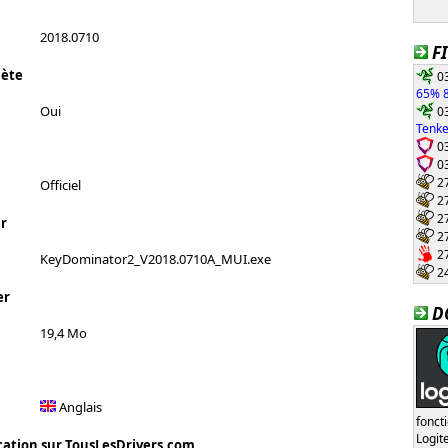
2018.0710
F
lète
03
65% 8
03
Oui
Tenke
03
03
27
Officiel
27
27
r
27
27
KeyDominator2_V2018.0710A_MUI.exe
24
er
D
19,4 Mo
Anglais
fonct
Logi
cation sur TousLesDrivers.com