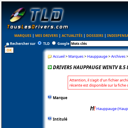
MARQUES
|
MES DRIVERS
|
ACTUALITÉS
|
DOSSIERS
|
INDISPENS
Rechercher sur
TLD
Google
Accueil
>
Marques
>
Hauppauge
>
Archives
DRIVERS HAUPPAUGE WINTV 8.5 
Attention, il s'agit d'un fichier arc
récente est disponible sur la fic
Marque
Hauppauge (Haup
Intitulé