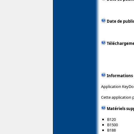
Date de public
Téléchargem
Informations
Application KeyDom
Cette application
Matériels sup
B120
B1500
B188