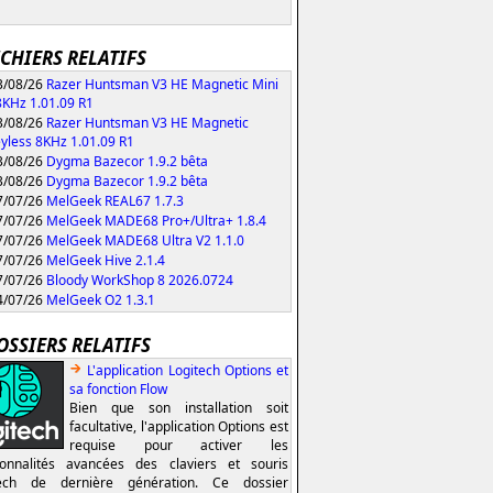
ICHIERS RELATIFS
/08/26
Razer Huntsman V3 HE Magnetic Mini
KHz 1.01.09 R1
/08/26
Razer Huntsman V3 HE Magnetic
yless 8KHz 1.01.09 R1
/08/26
Dygma Bazecor 1.9.2 bêta
/08/26
Dygma Bazecor 1.9.2 bêta
/07/26
MelGeek REAL67 1.7.3
/07/26
MelGeek MADE68 Pro+/Ultra+ 1.8.4
/07/26
MelGeek MADE68 Ultra V2 1.1.0
/07/26
MelGeek Hive 2.1.4
/07/26
Bloody WorkShop 8 2026.0724
/07/26
MelGeek O2 1.3.1
OSSIERS RELATIFS
L'application Logitech Options et
sa fonction Flow
Bien que son installation soit
facultative, l'application Options est
requise pour activer les
ionnalités avancées des claviers et souris
tech de dernière génération. Ce dossier