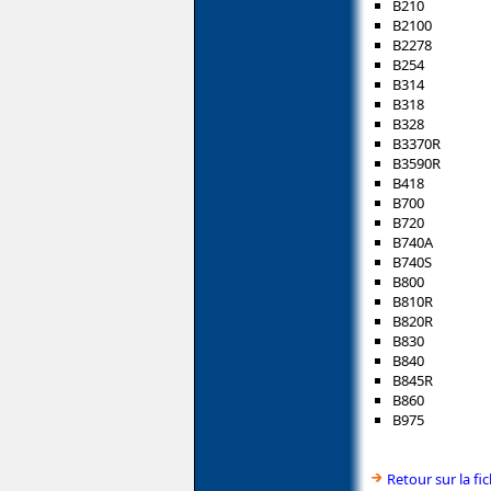
B210
B2100
B2278
B254
B314
B318
B328
B3370R
B3590R
B418
B700
B720
B740A
B740S
B800
B810R
B820R
B830
B840
B845R
B860
B975
Retour sur la f