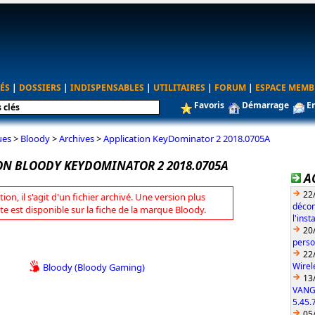
ÉS
|
DOSSIERS
|
INDISPENSABLES
|
UTILITAIRES
|
FORUM
|
ESPACE MEMB
Favoris
Démarrage
E
ues
>
Bloody
>
Archives
>
Application KeyDominator 2 2018.0705A
ON BLOODY KEYDOMINATOR 2 2018.0705A
A
22
tion, il s'agit d'un fichier archivé. Une version plus
décon
te est disponible sur la fiche de la marque Bloody.
l'ins
20
perso
22
Wirel
Bloody (Bloody Gaming)
13
VANG
5.45.
05