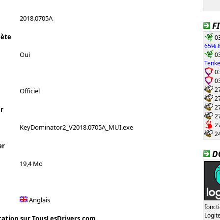
2018.0705A
F
lète
03
65% 8
03
Oui
Tenke
03
03
27
Officiel
27
27
r
27
27
KeyDominator2_V2018.0705A_MUI.exe
24
er
D
19,4 Mo
Anglais
fonct
Logi
cation sur TousLesDrivers.com