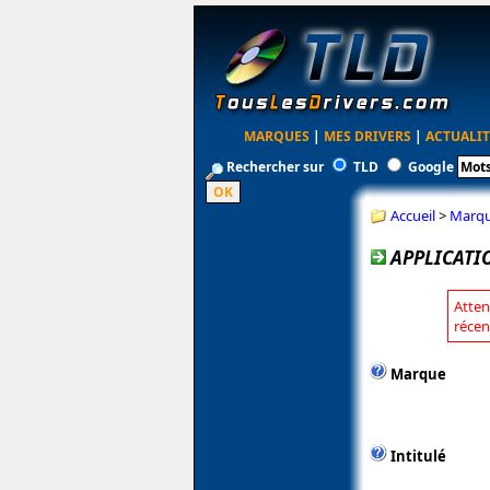
MARQUES
|
MES DRIVERS
|
ACTUALIT
Rechercher sur
TLD
Google
Accueil
>
Marq
APPLICATI
Atten
récen
Marque
Intitulé