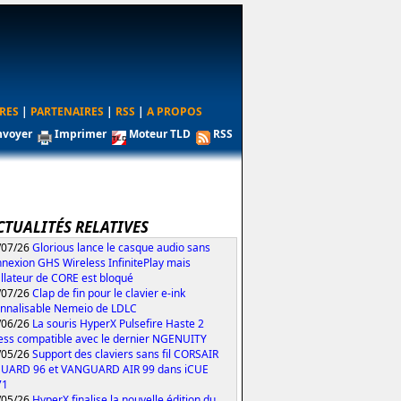
RES
|
PARTENAIRES
|
RSS
|
A PROPOS
nvoyer
Imprimer
Moteur TLD
RSS
CTUALITÉS RELATIVES
/07/26
Glorious lance le casque audio sans
nexion GHS Wireless InfinitePlay mais
tallateur de CORE est bloqué
/07/26
Clap de fin pour le clavier e-ink
nnalisable Nemeio de LDLC
/06/26
La souris HyperX Pulsefire Haste 2
ess compatible avec le dernier NGENUITY
/05/26
Support des claviers sans fil CORSAIR
UARD 96 et VANGUARD AIR 99 dans iCUE
71
/05/26
HyperX finalise la nouvelle édition du