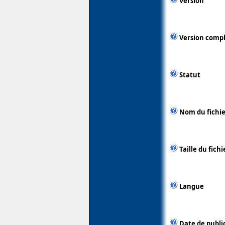
Version
Version comp
Statut
Nom du fichie
Taille du fichi
Langue
Date de publi