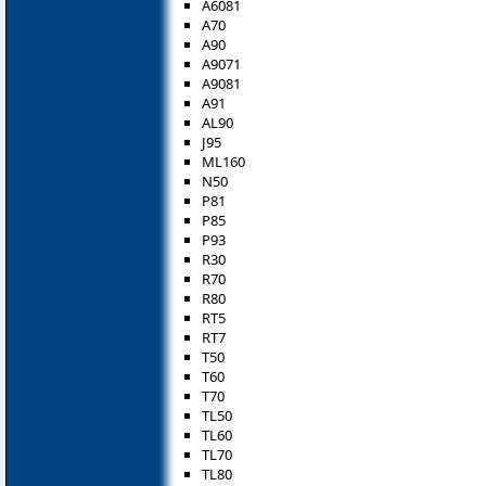
A6081
A70
A90
A9071
A9081
A91
AL90
J95
ML160
N50
P81
P85
P93
R30
R70
R80
RT5
RT7
T50
T60
T70
TL50
TL60
TL70
TL80