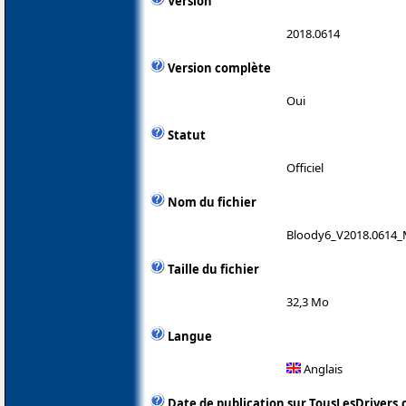
Version
2018.0614
Version complète
Oui
Statut
Officiel
Nom du fichier
Bloody6_V2018.0614_
Taille du fichier
32,3 Mo
Langue
Anglais
Date de publication sur TousLesDrivers