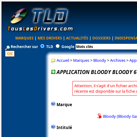
MARQUES
|
MES DRIVERS
|
ACTUALITÉS
|
DOSSIERS
|
INDISPENS
Rechercher sur
TLD
Google
Accueil
>
Marques
>
Bloody
>
Archives
>
Appl
APPLICATION BLOODY BLOODY 6 
Attention, il s'agit d'un fichier arc
récente est disponible sur la fiche
Marque
Bloody (Bloody G
Intitulé