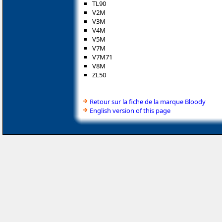
TL90
V2M
V3M
V4M
V5M
V7M
V7M71
V8M
ZL50
Retour sur la fiche de la marque Bloody
English version of this page