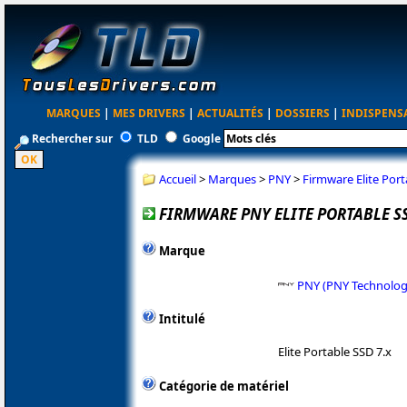
MARQUES
|
MES DRIVERS
|
ACTUALITÉS
|
DOSSIERS
|
INDISPENS
Rechercher sur
TLD
Google
Accueil
>
Marques
>
PNY
>
Firmware Elite Port
FIRMWARE PNY ELITE PORTABLE SS
Marque
PNY (PNY Technolog
Intitulé
Elite Portable SSD 7.x
Catégorie de matériel