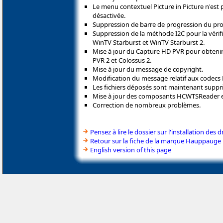
Le menu contextuel Picture in Picture n'est 
désactivée.
Suppression de barre de progression du pro
Suppression de la méthode I2C pour la vérif
WinTV Starburst et WinTV Starburst 2.
Mise à jour du Capture HD PVR pour obtenir
PVR 2 et Colossus 2.
Mise à jour du message de copyright.
Modification du message relatif aux codecs
Les fichiers déposés sont maintenant suppr
Mise à jour des composants HCWTSReader 
Correction de nombreux problèmes.
Pensez à lire le dossier sur l'installation des d
Retour sur la fiche de la marque Hauppauge
English version of this page