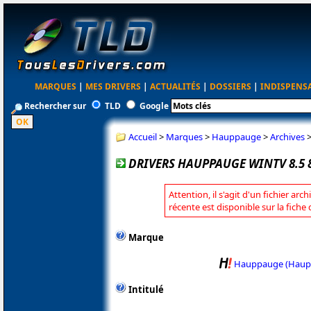
MARQUES
|
MES DRIVERS
|
ACTUALITÉS
|
DOSSIERS
|
INDISPENS
Rechercher sur
TLD
Google
Accueil
>
Marques
>
Hauppauge
>
Archives
DRIVERS HAUPPAUGE WINTV 8.5 
Attention, il s'agit d'un fichier arc
récente est disponible sur la fic
Marque
Hauppauge (Haup
Intitulé