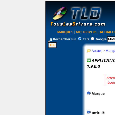
MARQUES
|
MES DRIVERS
|
ACTUALIT
Rechercher sur
TLD
Google
Accueil
>
Marq
APPLICATI
1.9.0.0
Atten
récen
Marque
Intitulé