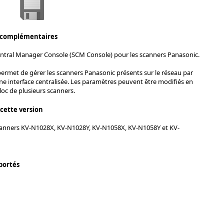
 complémentaires
Central Manager Console (SCM Console) pour les scanners Panasonic.
permet de gérer les scanners Panasonic présents sur le réseau par
une interface centralisée. Les paramètres peuvent être modifiés en
loc de plusieurs scanners.
 cette version
anners KV-N1028X, KV-N1028Y, KV-N1058X, KV-N1058Y et KV-
portés