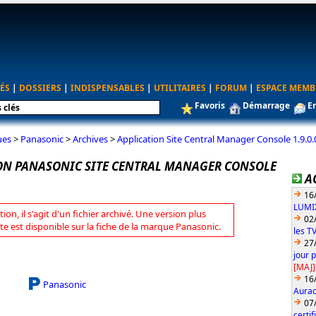
ÉS
|
DOSSIERS
|
INDISPENSABLES
|
UTILITAIRES
|
FORUM
|
ESPACE MEMB
Favoris
Démarrage
E
ues
>
Panasonic
>
Archives
>
Application Site Central Manager Console 1.9.0.
ON PANASONIC SITE CENTRAL MANAGER CONSOLE
A
16
LUMIX
tion, il s'agit d'un fichier archivé. Une version plus
02
te est disponible sur la fiche de la marque Panasonic.
les T
27
jour 
[MAJ]
16
Panasonic
Aurac
07
certi