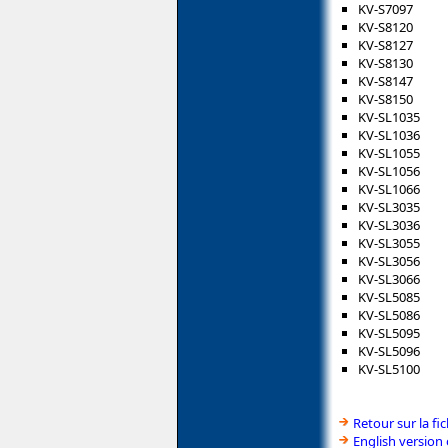
KV-S7097
KV-S8120
KV-S8127
KV-S8130
KV-S8147
KV-S8150
KV-SL1035
KV-SL1036
KV-SL1055
KV-SL1056
KV-SL1066
KV-SL3035
KV-SL3036
KV-SL3055
KV-SL3056
KV-SL3066
KV-SL5085
KV-SL5086
KV-SL5095
KV-SL5096
KV-SL5100
Retour sur la f
English version 