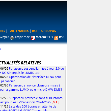
RES
|
PARTENAIRES
|
RSS
|
A PROPOS
nvoyer
Imprimer
Moteur TLD
RSS
0
CTUALITÉS RELATIVES
/06/26
Panasonic suspend la mise à jour 2.0 du
 DC-S9 depuis le LUMIX Lab
/04/26
Optimisation de l'interface DLNA pour
V panasonic
/02/26
Panasonic annonce plusieurs mises à
pour la gamme LUMIX et le micro DMW-DMS1
/12/25
Support du protocole sans fil Bluetooth
ast pour les TV Panasonic 2024/2025
[MAJ]
/11/25
Liste des 200 écrans en attente de
fication NVIDIA G-SYNC Compatible