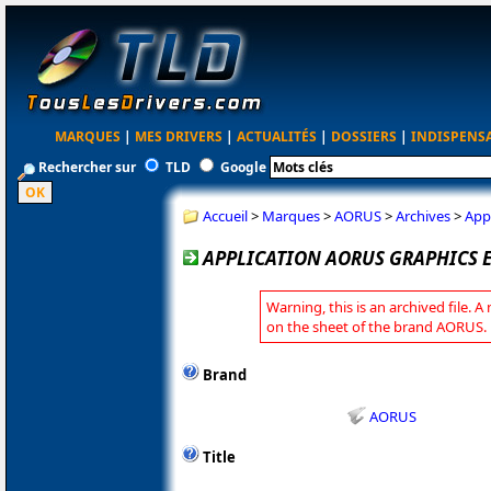
MARQUES
|
MES DRIVERS
|
ACTUALITÉS
|
DOSSIERS
|
INDISPENS
Rechercher sur
TLD
Google
Accueil
>
Marques
>
AORUS
>
Archives
>
App
APPLICATION AORUS GRAPHICS E
Warning, this is an archived file. A
on the sheet of the brand AORUS.
Brand
AORUS
Title