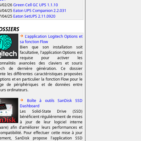
/02/26
Green Cell GC UPS 1.1.10
/04/25
Eaton UPS Companion 2.2.031
/04/25
Eaton SetUPS 2.11.0920
OSSIERS
L'application Logitech Options et
sa fonction Flow
Bien que son installation soit
facultative, l'application Options est
requise pour activer les
ionnalités avancées des claviers et souris
tech de dernière génération. Ce dossier
nte les différentes caractéristiques proposées
ptions et en particulier la fonction Flow pour le
age de périphériques et de données entre
eurs ordinateurs.
Boîte à outils SanDisk SSD
Dashboard
Les Solid-State Drive (SSD)
bénéficient régulièrement de mises
à jour de leur logiciel interne
ware) afin d'améliorer leurs performances et
compatibilité. Pour effectuer cette mise à jour
lement, SanDisk propose l'application SSD