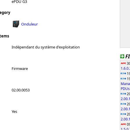
ePDU G3
egory
Onduleur
stems
Indépendant du système d'exploitation
F
30
1.6.0
Firmware
19
19
Manag
PDUs 
02.00.0053
20
2.00.
20
2.00.
Yes
20
2.00.
09
1.5.0