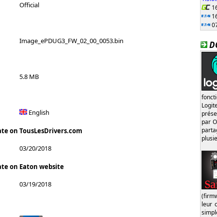
Official
16
16
07
Image_ePDUG3_FW_02_00_0053.bin
D
5.8 MB
fonct
Logi
English
prése
par O
part
ate on TousLesDrivers.com
plusi
03/20/2018
ate on Eaton website
03/19/2018
(firm
leur 
simp