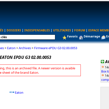
ÉS
|
DOSSIERS
|
INDISPENSABLES
|
UTILITAIRES
|
FORUM
|
ESPACE MEMB
Favoris
Démarrage
E
ues
>
Eaton
>
Archives
>
Firmware ePDU G3 02.00.0053
EATON EPDU G3 02.00.0053
A
14
ng, this is an archived file. A newer version is avaible
Box 6
e sheet of the brand Eaton.
14
compa
Eaton