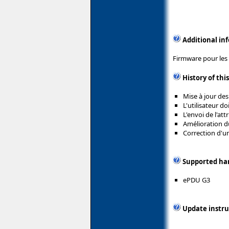
Additional in
Firmware pour les 
History of thi
Mise à jour de
L'utilisateur d
L'envoi de l'at
Amélioration du
Correction d'u
Supported ha
ePDU G3
Update instru