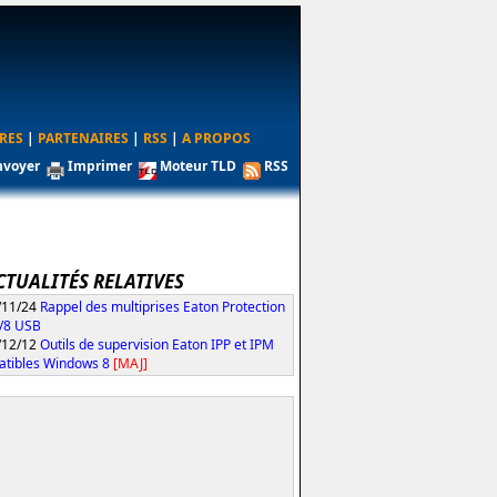
RES
|
PARTENAIRES
|
RSS
|
A PROPOS
nvoyer
Imprimer
Moteur TLD
RSS
CTUALITÉS RELATIVES
/11/24
Rappel des multiprises Eaton Protection
/8 USB
/12/12
Outils de supervision Eaton IPP et IPM
tibles Windows 8
[MAJ]