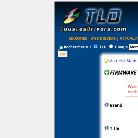
MARQUES
|
MES DRIVERS
|
ACTUALIT
Rechercher sur
TLD
Google
Accueil
>
Marq
FIRMWARE 
Warni
on th
Brand
Title