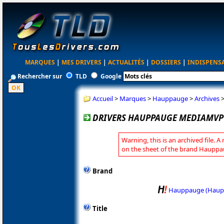
MARQUES
|
MES DRIVERS
|
ACTUALITÉS
|
DOSSIERS
|
INDISPENS
Rechercher sur
TLD
Google
Accueil
>
Marques
>
Hauppauge
>
Archives
DRIVERS HAUPPAUGE MEDIAMVP 2
Warning, this is an archived file. A
on the sheet of the brand Hauppa
Brand
Hauppauge (Haup
Title