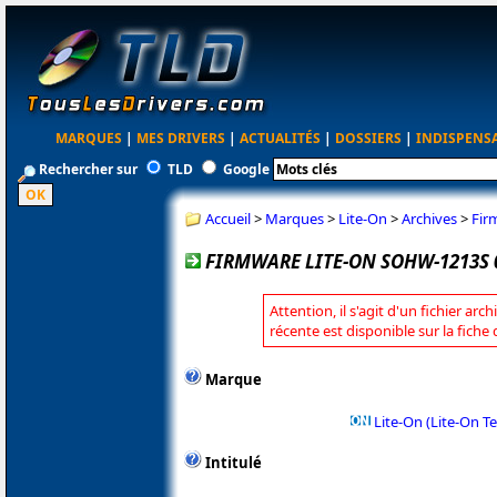
MARQUES
|
MES DRIVERS
|
ACTUALITÉS
|
DOSSIERS
|
INDISPENS
Rechercher sur
TLD
Google
Accueil
>
Marques
>
Lite-On
>
Archives
>
Fir
FIRMWARE LITE-ON SOHW-1213S 
Attention, il s'agit d'un fichier arc
récente est disponible sur la fiche
Marque
Lite-On (Lite-On T
Intitulé