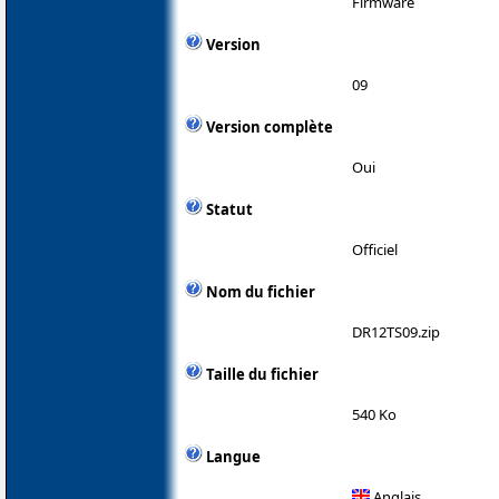
Firmware
Version
09
Version complète
Oui
Statut
Officiel
Nom du fichier
DR12TS09.zip
Taille du fichier
540 Ko
Langue
Anglais