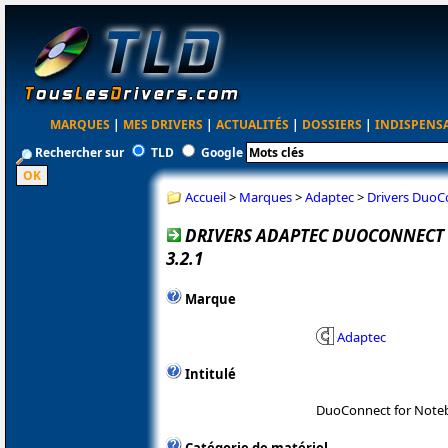
MARQUES
|
MES DRIVERS
|
ACTUALITÉS
|
DOSSIERS
|
INDISPENS
Rechercher sur
TLD
Google
Accueil
>
Marques
>
Adaptec
>
Drivers DuoC
DRIVERS ADAPTEC DUOCONNECT 
3.2.1
Marque
Adaptec
Intitulé
DuoConnect for Note