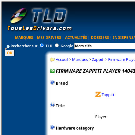
MARQUES
|
MES DRIVERS
|
ACTUALITÉS
|
DOSSIERS
|
INDISPENS
Rechercher sur
TLD
Google
Accueil
>
Marques
>
Zappiti
>
Firmware Play
FIRMWARE ZAPPITI PLAYER 14043
Brand
Zappiti
Title
Player
Hardware category