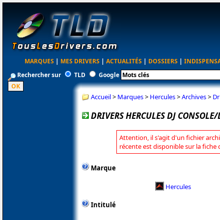
MARQUES
|
MES DRIVERS
|
ACTUALITÉS
|
DOSSIERS
|
INDISPENS
Rechercher sur
TLD
Google
Accueil
>
Marques
>
Hercules
>
Archives
>
Dr
DRIVERS HERCULES DJ CONSOLE/D
Attention, il s'agit d'un fichier arc
récente est disponible sur la fiche
Marque
Hercules
Intitulé