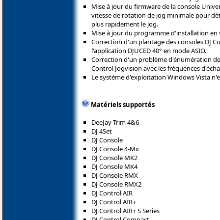
Mise à jour du firmware de la console Univer
vitesse de rotation de jog minimale pour déte
plus rapidement le jog.
Mise à jour du programme d'installation en v
Correction d'un plantage des consoles DJ Co
l'application DJUCED 40° en mode ASIO.
Correction d'un problème d'énumération de
Control Jogvision avec les fréquences d'éch
Le système d'exploitation Windows Vista n'e
Matériels supportés
DeeJay Trim 4&6
DJ 4Set
DJ Console
DJ Console 4-Mx
DJ Console MK2
DJ Console MK4
DJ Console RMX
DJ Console RMX2
DJ Control AIR
DJ Control AIR+
DJ Control AIR+ S Series
DJ Control Compact