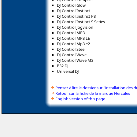
DJ Control Glow
DJ Control Instinct
DJ Control Instinct P8
DJ Control Instinct S Series
DJ Control Jogvision
DJ Control MP3
DJ Control MP3 LE
DJ Control Mp3 e2
DJ Control Steel
DJ Control Wave
DJ Control Wave M3
P32 DJ
Universal DJ
Pensez à lire le dossier sur l'installation des d
Retour sur la fiche de la marque Hercules
English version of this page