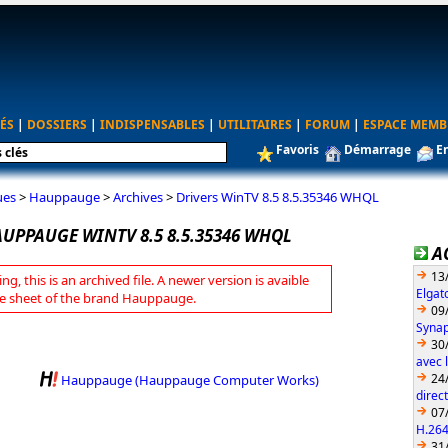
ÉS
|
DOSSIERS
|
INDISPENSABLES
|
UTILITAIRES
|
FORUM
|
ESPACE MEMB
Favoris
Démarrage
E
ues
>
Hauppauge
>
Archives
>
Drivers WinTV 8.5 8.5.35346 WHQL
AUPPAUGE WINTV 8.5 8.5.35346 WHQL
A
13
ng, this is an archived file. A newer version is avaible
Elgat
e sheet of the brand Hauppauge.
09
Synap
30
avec 
24
Hauppauge (Hauppauge Computer Works)
direc
07
H.26
31