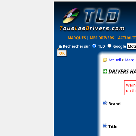
MARQUES
|
MES DRIVERS
|
ACTUALIT
Rechercher sur
TLD
Google
Accueil
>
Marq
DRIVERS H
Warni
on th
Brand
Title