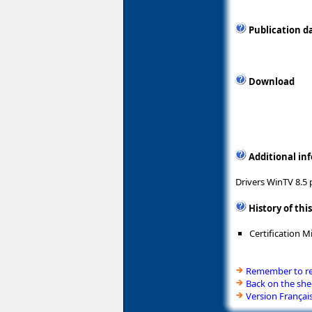
Publication 
Download
Additional in
Drivers WinTV 8.5
History of thi
Certification 
Remember to rea
Back on the sh
Version Françai