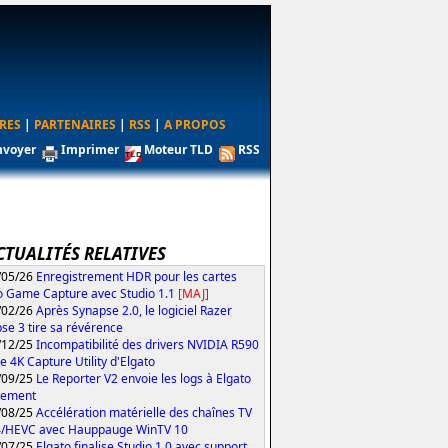
RES
|
PARTENAIRES
|
RSS
|
A PROPOS
nvoyer
Imprimer
Moteur TLD
RSS
CTUALITÉS RELATIVES
/05/26
Enregistrement HDR pour les cartes
o Game Capture avec Studio 1.1
[MAJ]
/02/26
Après Synapse 2.0, le logiciel Razer
se 3 tire sa révérence
/12/25
Incompatibilité des drivers NVIDIA R590
le 4K Capture Utility d'Elgato
/09/25
Le Reporter V2 envoie les logs à Elgato
tement
/08/25
Accélération matérielle des chaînes TV
4/HEVC avec Hauppauge WinTV 10
/07/25
Elgato finalise Studio 1.0 avec support