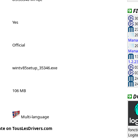
F
30
Yes
30
27
20
Manag
Official
20
Manag
13
1.2.2
03
wintv85setup_35346.exe
03
24
24
106 MB
D
Multi-language
ate on TousLesDrivers.com
fonct
Logi