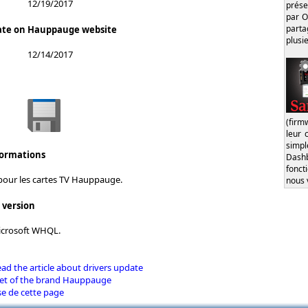
12/19/2017
prése
par O
part
date on Hauppauge website
plusi
12/14/2017
(firm
leur 
simp
formations
Dash
fonct
 pour les cartes TV Hauppauge.
nous 
s version
Microsoft WHQL.
d the article about drivers update
eet of the brand Hauppauge
se de cette page