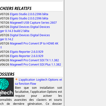
ICHIERS RELATIFS
/07/26
Elgato Studio 2.0.0.2396 bêta
/07/26
Elgato Studio 2.0.0.2396 bêta
/07/26
Magewell USB Capture Series 2607
/07/26
Digital Devices Digital Devices
er 0.14.3 build 2 bêta
/07/26
Digital Devices Digital Devices
er 0.14.2
/07/26
Magewell Pro Convert IP to HDMI 4K
31
/07/26
Elgato Reporter 2.6.0.929
/07/26
Elgato Reporter 2.6.0.929
/06/26
Magewell Pro Convert SDI TX 1.1.382
/06/26
Magewell Pro Convert SDI Plus 1.1.382
OSSIERS
L'application Logitech Options et
sa fonction Flow
Bien que son installation soit
facultative, l'application Options est
requise pour activer les
ionnalités avancées des claviers et souris
tech de dernière génération. Ce dossier