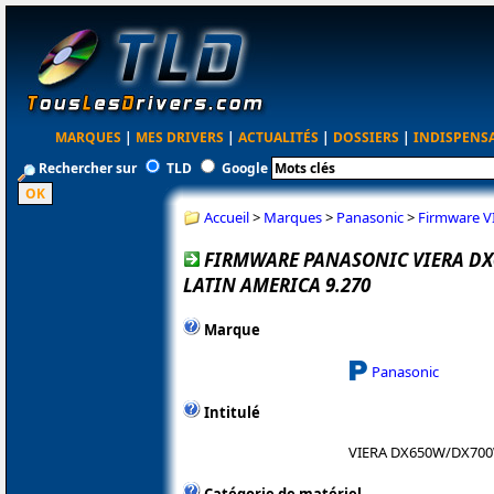
MARQUES
|
MES DRIVERS
|
ACTUALITÉS
|
DOSSIERS
|
INDISPENS
Rechercher sur
TLD
Google
Accueil
>
Marques
>
Panasonic
>
Firmware V
FIRMWARE PANASONIC VIERA D
LATIN AMERICA 9.270
Marque
Panasonic
Intitulé
VIERA DX650W/DX700