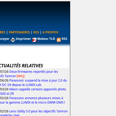
RES
|
PARTENAIRES
|
RSS
|
A PROPOS
nvoyer
Imprimer
Moteur TLD
RSS
CTUALITÉS RELATIVES
/07/26
Deux firmwares reportés pour les
tifs Tamron
[MAJ]
/06/26
Panasonic suspend la mise à jour 2.0 du
 DC-S9 depuis le LUMIX Lab
/03/26
Nikon rappelle certains appareils photo
Z6III et ZR
/02/26
Panasonic annonce plusieurs mises à
pour la gamme LUMIX et le micro DMW-DMS1
/02/26
Lens Utility 5.0 pour les objectifs Tamron
 TAMRON-LINK