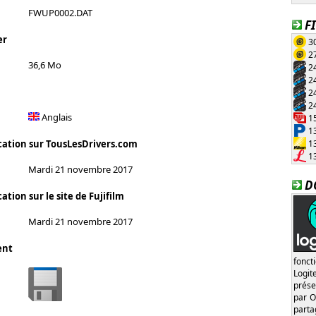
FWUP0002.DAT
F
er
30
27
36,6 Mo
24
24
24
24
Anglais
15
13
13
cation sur TousLesDrivers.com
13
Mardi 21 novembre 2017
D
ation sur le site de Fujifilm
Mardi 21 novembre 2017
ent
fonct
Logi
prése
par O
part