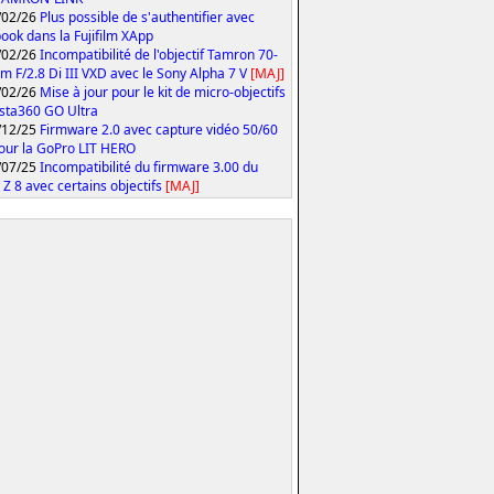
/02/26
Plus possible de s'authentifier avec
ook dans la Fujifilm XApp
/02/26
Incompatibilité de l'objectif Tamron 70-
 F/2.8 Di III VXD avec le Sony Alpha 7 V
[MAJ]
/02/26
Mise à jour pour le kit de micro-objectifs
Insta360 GO Ultra
/12/25
Firmware 2.0 avec capture vidéo 50/60
our la GoPro LIT HERO
/07/25
Incompatibilité du firmware 3.00 du
 Z 8 avec certains objectifs
[MAJ]