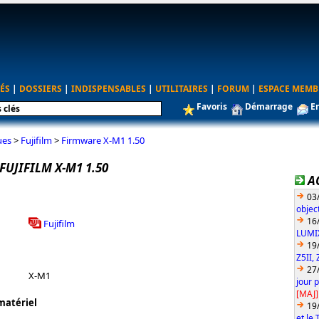
ÉS
|
DOSSIERS
|
INDISPENSABLES
|
UTILITAIRES
|
FORUM
|
ESPACE MEMB
Favoris
Démarrage
E
ues
>
Fujifilm
>
Firmware X-M1 1.50
UJIFILM X-M1 1.50
A
03
objec
16
Fujifilm
LUMIX
19
Z5II, 
27
X-M1
jour 
[MAJ]
matériel
19
et le