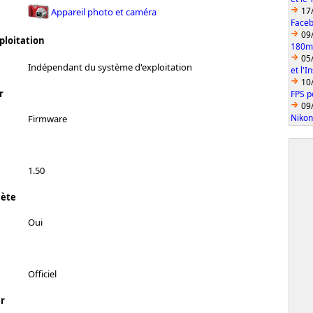
17
Appareil photo et caméra
Faceb
09
ploitation
180mm
05
Indépendant du système d'exploitation
et l'
10
r
FPS p
09
Nikon
Firmware
1.50
lète
Oui
Officiel
r