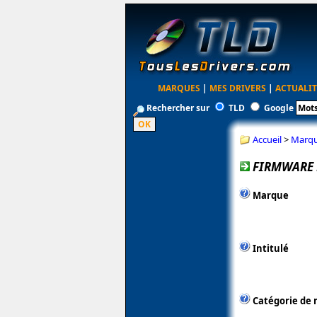
MARQUES
|
MES DRIVERS
|
ACTUALIT
Rechercher sur
TLD
Google
Accueil
>
Marq
FIRMWARE F
Marque
Intitulé
Catégorie de 