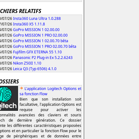
ICHIERS RELATIFS
/07/26
Insta360 Luna Ultra 1.0.288
/07/26
Insta360 X5 1.11.8
/07/26
GoPro MISSION 1 02.00.00
/07/26
GoPro MISSION 1 PRO 02.00.00
/07/26
GoPro MISSION 1 02.00.70 bêta
/07/26
GoPro MISSION 1 PRO 02.00.70 bêta
/07/26
Fujifilm GFX ETERNA 55 1.10
/07/26
Panasonic P2 Plug-in Ex 5.2.2.6243
/07/26
Nikon Z50II 1.10
/07/26
Leica Q3 (Typ 6506) 4.1.0
OSSIERS
L'application Logitech Options et
sa fonction Flow
Bien que son installation soit
facultative, l'application Options est
requise pour activer les
ionnalités avancées des claviers et souris
tech de dernière génération. Ce dossier
nte les différentes caractéristiques proposées
ptions et en particulier la fonction Flow pour le
age de périphériques et de données entre