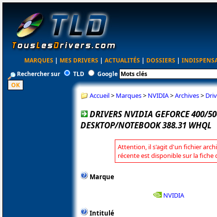
MARQUES
|
MES DRIVERS
|
ACTUALITÉS
|
DOSSIERS
|
INDISPENS
Rechercher sur
TLD
Google
Accueil
>
Marques
>
NVIDIA
>
Archives
>
Dri
DRIVERS NVIDIA GEFORCE 400/50
DESKTOP/NOTEBOOK 388.31 WHQL
Attention, il s'agit d'un fichier arc
récente est disponible sur la fiche
Marque
NVIDIA
Intitulé