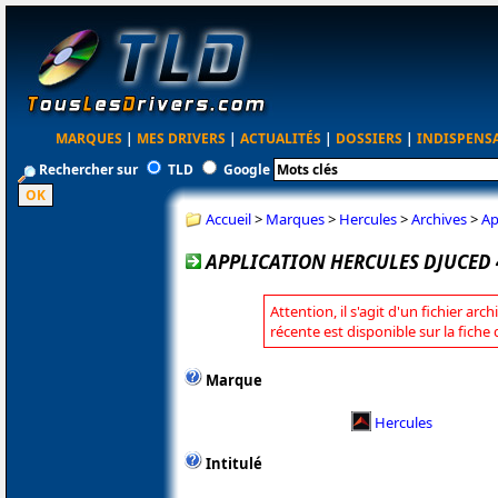
MARQUES
|
MES DRIVERS
|
ACTUALITÉS
|
DOSSIERS
|
INDISPENS
Rechercher sur
TLD
Google
Accueil
>
Marques
>
Hercules
>
Archives
>
Ap
APPLICATION HERCULES DJUCED 40
Attention, il s'agit d'un fichier arc
récente est disponible sur la fiche
Marque
Hercules
Intitulé