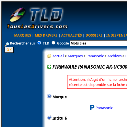
MARQUES
|
MES DRIVERS
|
ACTUALITÉS
|
DOSSIERS
|
INDISPENS
Rechercher sur
TLD
Google
Accueil
>
Marques
>
Panasonic
>
Archives
>
FIRMWARE PANASONIC AK-UC3000
Attention, il s'agit d'un fichier arc
récente est disponible sur la fich
Marque
Panasonic
Intitulé