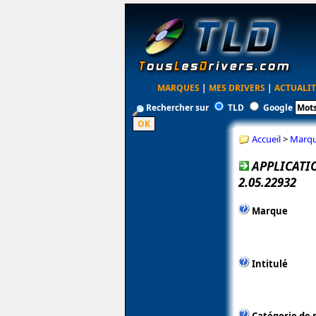
MARQUES
|
MES DRIVERS
|
ACTUALIT
Rechercher sur
TLD
Google
Accueil
>
Marq
APPLICATI
2.05.22932
Marque
Intitulé