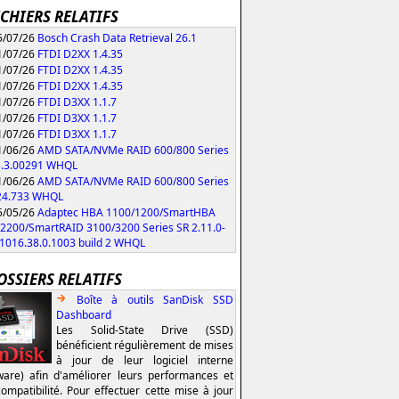
ICHIERS RELATIFS
/07/26
Bosch Crash Data Retrieval 26.1
/07/26
FTDI D2XX 1.4.35
/07/26
FTDI D2XX 1.4.35
/07/26
FTDI D2XX 1.4.35
/07/26
FTDI D3XX 1.1.7
/07/26
FTDI D3XX 1.1.7
/07/26
FTDI D3XX 1.1.7
/06/26
AMD SATA/NVMe RAID 600/800 Series
3.3.00291 WHQL
/06/26
AMD SATA/NVMe RAID 600/800 Series
.24.733 WHQL
/05/26
Adaptec HBA 1100/1200/SmartHBA
2200/SmartRAID 3100/3200 Series SR 2.11.0-
/1016.38.0.1003 build 2 WHQL
OSSIERS RELATIFS
Boîte à outils SanDisk SSD
Dashboard
Les Solid-State Drive (SSD)
bénéficient régulièrement de mises
à jour de leur logiciel interne
ware) afin d'améliorer leurs performances et
compatibilité. Pour effectuer cette mise à jour