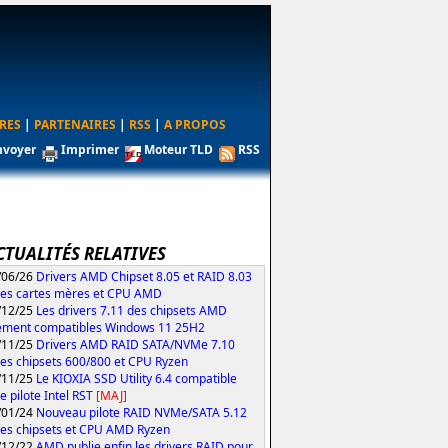
RES
|
PARTENAIRES
|
RSS
|
A PROPOS
nvoyer
Imprimer
Moteur TLD
RSS
CTUALITÉS RELATIVES
/06/26
Drivers AMD Chipset 8.05 et RAID 8.03
les cartes mères et CPU AMD
/12/25
Les drivers 7.11 des chipsets AMD
ement compatibles Windows 11 25H2
/11/25
Drivers AMD RAID SATA/NVMe 7.10
les chipsets 600/800 et CPU Ryzen
/11/25
Le KIOXIA SSD Utility 6.4 compatible
e pilote Intel RST
[MAJ]
/01/24
Nouveau pilote RAID NVMe/SATA 5.12
les chipsets et CPU AMD Ryzen
/12/22
AMD publie enfin les drivers RAID pour