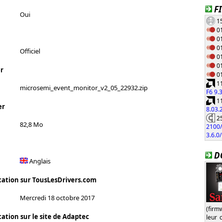
F
Oui
15
01
01
01
Officiel
01
01
r
01
11
microsemi_event_monitor_v2_05_22932.zip
F6 9.
11
er
8.03
25
82,8 Mo
2100/
3.6.0
D
Anglais
cation sur TousLesDrivers.com
Mercredi 18 octobre 2017
(firm
ation sur le site de Adaptec
leur 