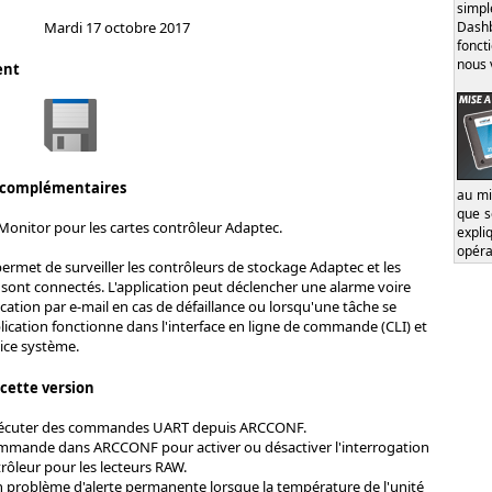
simp
Dash
Mardi 17 octobre 2017
fonct
nous 
ent
 complémentaires
au mi
que s
Monitor pour les cartes contrôleur Adaptec.
expl
opéra
permet de surveiller les contrôleurs de stockage Adaptec et les
 sont connectés. L'application peut déclencher une alarme voire
cation par e-mail en cas de défaillance ou lorsqu'une tâche se
lication fonctionne dans l'interface en ligne de commande (CLI) et
ice système.
 cette version
'exécuter des commandes UART depuis ARCCONF.
mmande dans ARCCONF pour activer ou désactiver l'interrogation
ôleur pour les lecteurs RAW.
n problème d'alerte permanente lorsque la température de l'unité