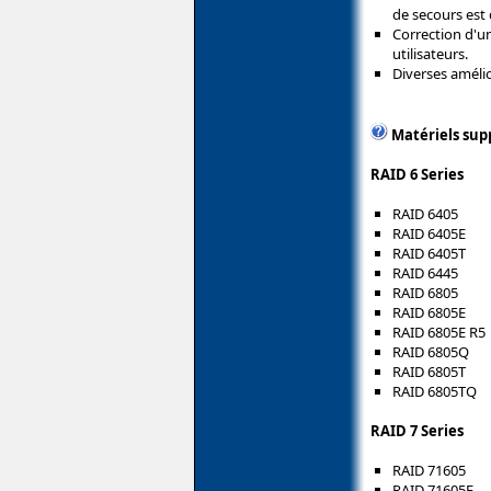
de secours est
Correction d'u
utilisateurs.
Diverses amélio
Matériels sup
RAID 6 Series
RAID 6405
RAID 6405E
RAID 6405T
RAID 6445
RAID 6805
RAID 6805E
RAID 6805E R5
RAID 6805Q
RAID 6805T
RAID 6805TQ
RAID 7 Series
RAID 71605
RAID 71605E