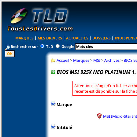
MARQUES
|
MES DRIVERS
|
ACTUALITÉS
|
DOSSIERS
|
INDISPENS
Rechercher sur
TLD
Google
Accueil
>
Marques
>
MSI
>
Archives
>
BIOS 9
BIOS MSI 925X NEO PLATINUM 1.
Attention, il s'agit d'un fichier arc
récente est disponible sur la fiche
Marque
MSI (Micro-Star In
Intitulé