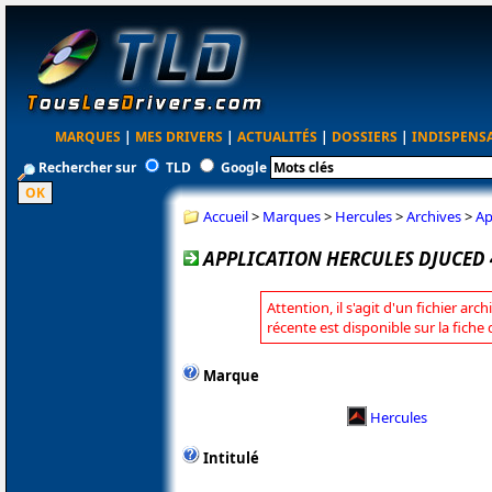
MARQUES
|
MES DRIVERS
|
ACTUALITÉS
|
DOSSIERS
|
INDISPENS
Rechercher sur
TLD
Google
Accueil
>
Marques
>
Hercules
>
Archives
>
Ap
APPLICATION HERCULES DJUCED 40
Attention, il s'agit d'un fichier arc
récente est disponible sur la fiche
Marque
Hercules
Intitulé