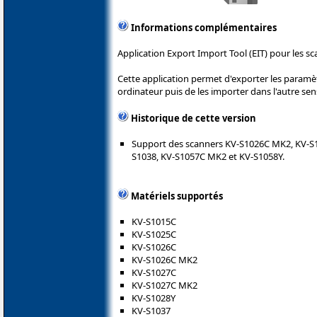
Informations complémentaires
Application Export Import Tool (EIT) pour les s
Cette application permet d'exporter les paramè
ordinateur puis de les importer dans l'autre sen
Historique de cette version
Support des scanners KV-S1026C MK2, KV-S1
S1038, KV-S1057C MK2 et KV-S1058Y.
Matériels supportés
KV-S1015C
KV-S1025C
KV-S1026C
KV-S1026C MK2
KV-S1027C
KV-S1027C MK2
KV-S1028Y
KV-S1037