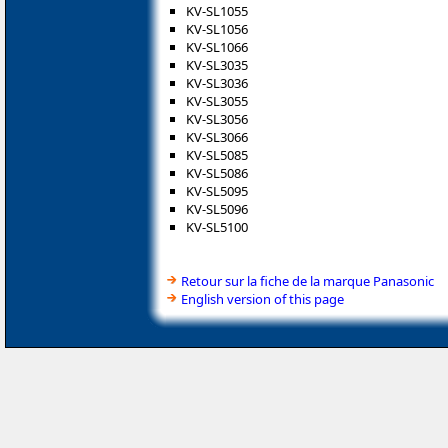
KV-SL1055
KV-SL1056
KV-SL1066
KV-SL3035
KV-SL3036
KV-SL3055
KV-SL3056
KV-SL3066
KV-SL5085
KV-SL5086
KV-SL5095
KV-SL5096
KV-SL5100
Retour sur la fiche de la marque Panasonic
English version of this page