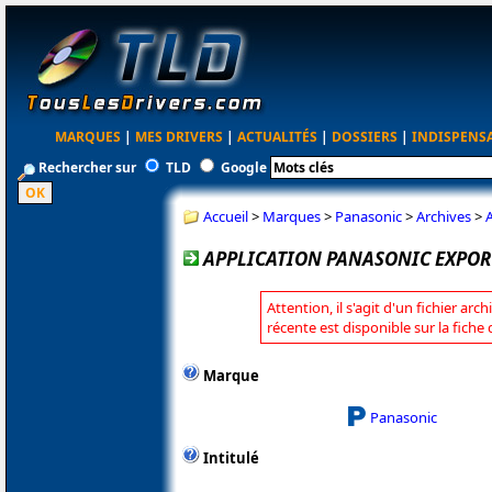
MARQUES
|
MES DRIVERS
|
ACTUALITÉS
|
DOSSIERS
|
INDISPENS
Rechercher sur
TLD
Google
Accueil
>
Marques
>
Panasonic
>
Archives
>
A
APPLICATION PANASONIC EXPORT
Attention, il s'agit d'un fichier arc
récente est disponible sur la fich
Marque
Panasonic
Intitulé