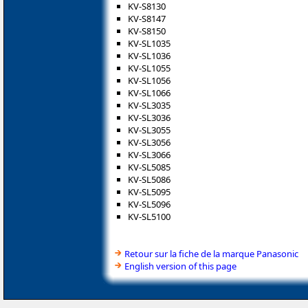
KV-S8130
KV-S8147
KV-S8150
KV-SL1035
KV-SL1036
KV-SL1055
KV-SL1056
KV-SL1066
KV-SL3035
KV-SL3036
KV-SL3055
KV-SL3056
KV-SL3066
KV-SL5085
KV-SL5086
KV-SL5095
KV-SL5096
KV-SL5100
Retour sur la fiche de la marque Panasonic
English version of this page