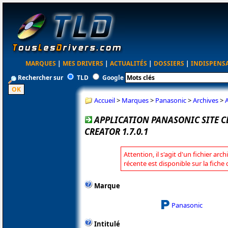
MARQUES
|
MES DRIVERS
|
ACTUALITÉS
|
DOSSIERS
|
INDISPENS
Rechercher sur
TLD
Google
Accueil
>
Marques
>
Panasonic
>
Archives
>
APPLICATION PANASONIC SITE
CREATOR 1.7.0.1
Attention, il s'agit d'un fichier arc
récente est disponible sur la fich
Marque
Panasonic
Intitulé