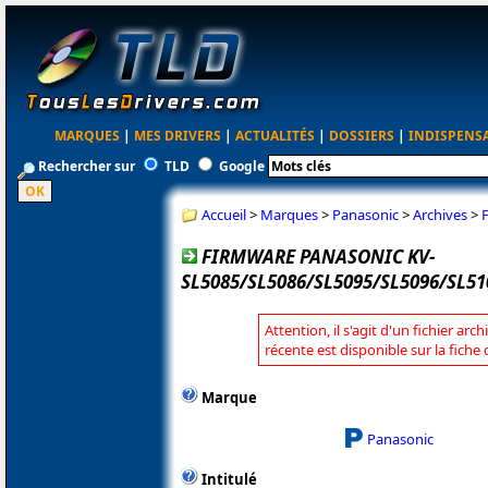
MARQUES
|
MES DRIVERS
|
ACTUALITÉS
|
DOSSIERS
|
INDISPENS
Rechercher sur
TLD
Google
Accueil
>
Marques
>
Panasonic
>
Archives
>
FIRMWARE PANASONIC KV-
SL5085/SL5086/SL5095/SL5096/SL51
Attention, il s'agit d'un fichier arc
récente est disponible sur la fich
Marque
Panasonic
Intitulé