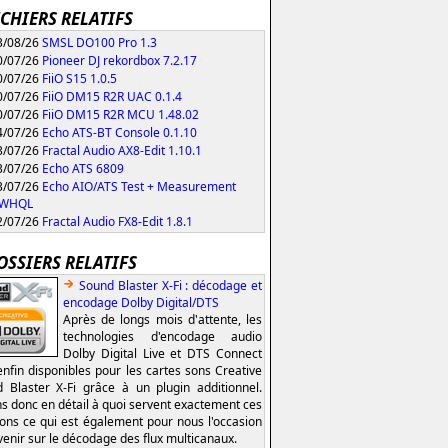
ICHIERS RELATIFS
/08/26
SMSL DO100 Pro 1.3
/07/26
Pioneer DJ rekordbox 7.2.17
/07/26
FiiO S15 1.0.5
/07/26
FiiO DM15 R2R UAC 0.1.4
/07/26
FiiO DM15 R2R MCU 1.48.02
/07/26
Echo ATS-BT Console 0.1.10
/07/26
Fractal Audio AX8-Edit 1.10.1
/07/26
Echo ATS 6809
/07/26
Echo AIO/ATS Test + Measurement
0 WHQL
/07/26
Fractal Audio FX8-Edit 1.8.1
OSSIERS RELATIFS
Sound Blaster X-Fi : décodage et
encodage Dolby Digital/DTS
Après de longs mois d'attente, les
technologies d'encodage audio
Dolby Digital Live et DTS Connect
enfin disponibles pour les cartes sons Creative
 Blaster X-Fi grâce à un plugin additionnel.
s donc en détail à quoi servent exactement ces
ions ce qui est également pour nous l'occasion
venir sur le décodage des flux multicanaux.