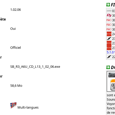
F
1.02.06
03
30
lète
30
30
Oui
30
24
23
23
Officiel
23
5.1.
22
r
SB_R3_A6U_CD_L13_1_02_06.exe
D
er
58,6 Mo
sont 
Sound
Voyon
Multi-langues
fonct
de re