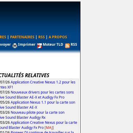
RES
|
PARTENAIRES
|
RSS
|
A PROPOS
nvoyer
Imprimer
Moteur TLD
RSS
CTUALITÉS RELATIVES
/07/26
Application Creative Nexus 1.2 pour les
ntes XF1
/07/26
Nouveaux drivers pour les cartes sons
ive Sound Blaster AE-X et Audigy Fx Pro
/05/26
Application Nexus 1.1 pour la carte son
ive Sound Blaster AE-X
/03/26
Nouveau pilote pour la carte son
ive Sound Blaster Audigy Rx
/03/26
Application Creative Nexus pour la carte
ound Blaster Audigy Fx Pro
[MAJ]
/01/26
Pioneer DJ continue de travailler sur la