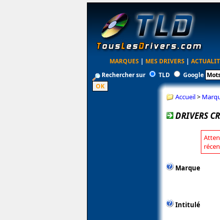
MARQUES
|
MES DRIVERS
|
ACTUALIT
Rechercher sur
TLD
Google
Accueil
>
Marq
DRIVERS CR
Atten
récen
Marque
Intitulé