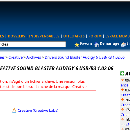
ÉS
|
DOSSIERS
|
INDISPENSABLES
|
UTILITAIRES
|
FORUM
|
ESPACE MEMB
Favoris
Démarrage
E
ues
>
Creative
>
Archives
>
Drivers Sound Blaster Audigy 6 USB/R3 1.02.06
EATIVE SOUND BLASTER AUDIGY 6 USB/R3 1.02.06
A
09
tion, il s'agit d'un fichier archivé. Une version plus
encei
te est disponible sur la fiche de la marque Creative.
03
Creat
26
Creat
17
Creative (Creative Labs)
Creat
16
son S
07