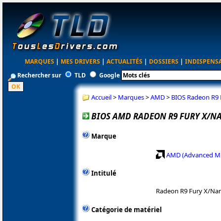
MARQUES
|
MES DRIVERS
|
ACTUALITÉS
|
DOSSIERS
|
INDISPENS
Rechercher sur
TLD
Google
Accueil
>
Marques
>
AMD
>
BIOS Radeon R9 
BIOS AMD RADEON R9 FURY X/N
Marque
AMD (Advanced Mi
Intitulé
Radeon R9 Fury X/Na
Catégorie de matériel