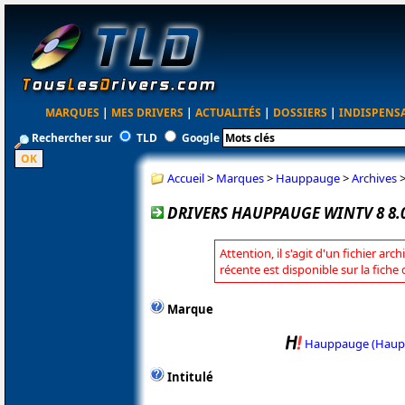
MARQUES
|
MES DRIVERS
|
ACTUALITÉS
|
DOSSIERS
|
INDISPENS
Rechercher sur
TLD
Google
Accueil
>
Marques
>
Hauppauge
>
Archives
DRIVERS HAUPPAUGE WINTV 8 8.
Attention, il s'agit d'un fichier arc
récente est disponible sur la fic
Marque
Hauppauge (Haup
Intitulé