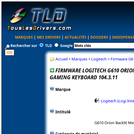
MARQUES
|
MES DRIVERS
|
ACTUALITÉS
|
DOSSIERS
|
INDISPENS
Rechercher sur
TLD
Google
Accueil
>
Marques
>
Logitech
>
Firmware G61
FIRMWARE LOGITECH G610 ORIO
GAMING KEYBOARD 104.3.11
Marque
Logitech (Logi Int
Intitulé
G610 Orion Backlit M