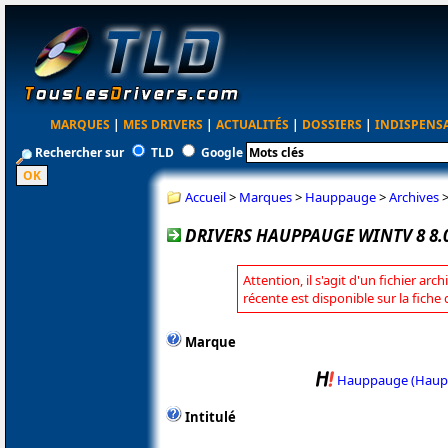
MARQUES
|
MES DRIVERS
|
ACTUALITÉS
|
DOSSIERS
|
INDISPENS
Rechercher sur
TLD
Google
Accueil
>
Marques
>
Hauppauge
>
Archives
DRIVERS HAUPPAUGE WINTV 8 8.
Attention, il s'agit d'un fichier arc
récente est disponible sur la fic
Marque
Hauppauge (Haup
Intitulé