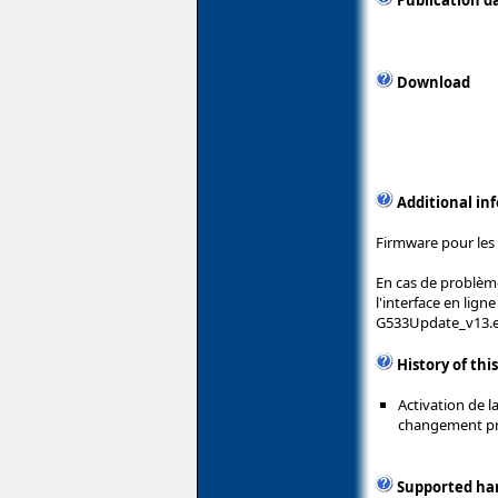
Publication d
Download
Additional in
Firmware pour les
En cas de problème 
l'interface en lig
G533Update_v13.ex
History of thi
Activation de l
changement pro
Supported ha