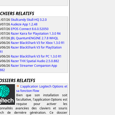
ICHIERS RELATIFS
/07/26
Skullcandy Skull-HQ 3.2.0
/07/26
Audeze App 1.2.48
/07/26
EPOS Connect 8.6.0.52050
/07/26
Razer Kaira for Playstation 1.3.0 R4
/07/26
JBL QuantumENGINE 2.7.8 WHQL
/06/26
Razer BlackShark V3 for Xbox 1.3.0 R1
/06/26
Razer BlackShark V3 for PlayStation
 R1
/06/26
Razer BlackShark V3 for PC 1.3.0 R1
/06/26
Razer THX Spatial Audio 2.5.0.882
/06/26
Razer Streamer Companion App
.882
OSSIERS RELATIFS
L'application Logitech Options et
sa fonction Flow
Bien que son installation soit
facultative, l'application Options est
requise pour activer les
ionnalités avancées des claviers et souris
tech de dernière génération. Ce dossier