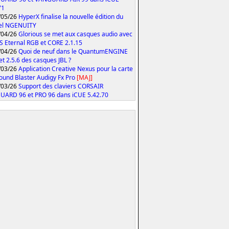
71
/05/26
HyperX finalise la nouvelle édition du
iel NGENUITY
/04/26
Glorious se met aux casques audio avec
S Eternal RGB et CORE 2.1.15
/04/26
Quoi de neuf dans le QuantumENGINE
 et 2.5.6 des casques JBL ?
/03/26
Application Creative Nexus pour la carte
ound Blaster Audigy Fx Pro
[MAJ]
/03/26
Support des claviers CORSAIR
ARD 96 et PRO 96 dans iCUE 5.42.70