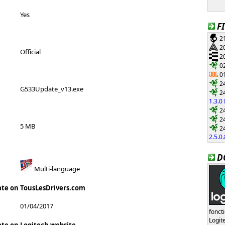
Yes
F
21
20
Official
20
02
01
24
G533Update_v13.exe
24
1.3.0
24
24
5 MB
24
2.5.0
D
Multi-language
ate on TousLesDrivers.com
01/04/2017
fonct
Logi