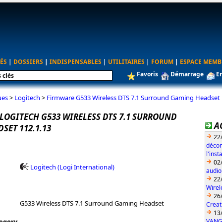
ÉS
|
DOSSIERS
|
INDISPENSABLES
|
UTILITAIRES
|
FORUM
|
ESPACE MEMB
Favoris
Démarrage
E
ues
>
Logitech
>
Firmware G533 Wireless DTS 7.1 Surround Gaming Headset 
LOGITECH G533 WIRELESS DTS 7.1 SURROUND
A
SET 112.1.13
22
décon
l'ins
02
Logitech (Logi International)
audio
22
Wirel
26
G533 Wireless DTS 7.1 Surround Gaming Headset
Creat
13
VANG