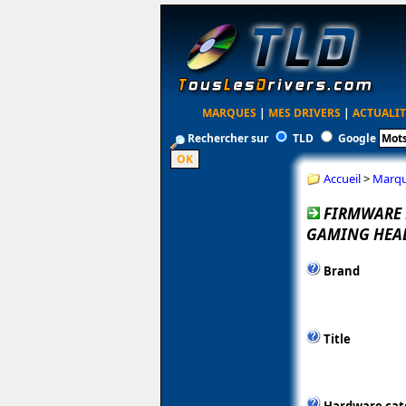
MARQUES
|
MES DRIVERS
|
ACTUALIT
Rechercher sur
TLD
Google
Accueil
>
Marq
FIRMWARE 
GAMING HEAD
Brand
Title