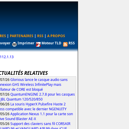
RES
|
PARTENAIRES
|
RSS
|
A PROPOS
nvoyer
Imprimer
Moteur TLD
RSS
112.1.13
CTUALITÉS RELATIVES
/07/26
Glorious lance le casque audio sans
nexion GHS Wireless InfinitePlay mais
tallateur de CORE est bloqué
/07/26
QuantumENGINE 2.7.8 pour les casques
 JBL Quantum 120/520/850
/06/26
La souris HyperX Pulsefire Haste 2
ess compatible avec le dernier NGENUITY
/05/26
Application Nexus 1.1 pour la carte son
ive Sound Blaster AE-X
/05/26
Support des claviers sans fil CORSAIR
UARD 96 et VANGUARD AIR 99 dans iCUE