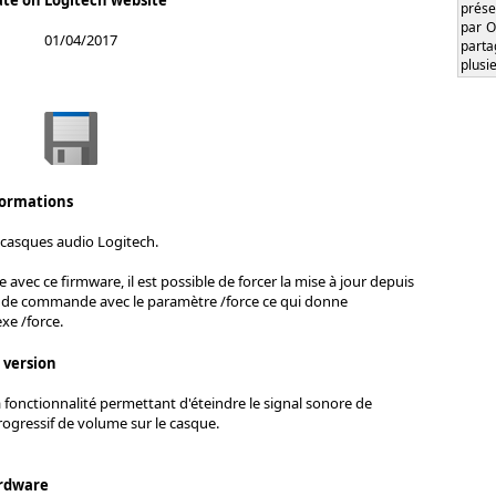
ate on Logitech website
prése
par O
01/04/2017
part
plusi
formations
 casques audio Logitech.
avec ce firmware, il est possible de forcer la mise à jour depuis
ne de commande avec le paramètre /force ce qui donne
e /force.
s version
a fonctionnalité permettant d'éteindre le signal sonore de
gressif de volume sur le casque.
rdware