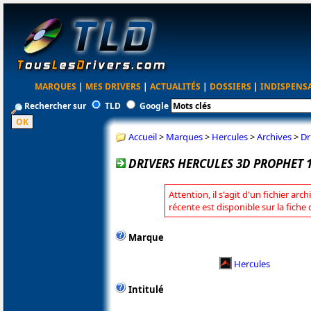
MARQUES
|
MES DRIVERS
|
ACTUALITÉS
|
DOSSIERS
|
INDISPENS
Rechercher sur
TLD
Google
Accueil
>
Marques
>
Hercules
>
Archives
>
Dr
DRIVERS HERCULES 3D PROPHET 1
Attention, il s'agit d'un fichier arc
récente est disponible sur la fiche
Marque
Hercules
Intitulé