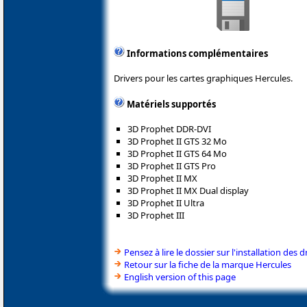
Informations complémentaires
Drivers pour les cartes graphiques Hercules.
Matériels supportés
3D Prophet DDR-DVI
3D Prophet II GTS 32 Mo
3D Prophet II GTS 64 Mo
3D Prophet II GTS Pro
3D Prophet II MX
3D Prophet II MX Dual display
3D Prophet II Ultra
3D Prophet III
Pensez à lire le dossier sur l'installation des d
Retour sur la fiche de la marque Hercules
English version of this page