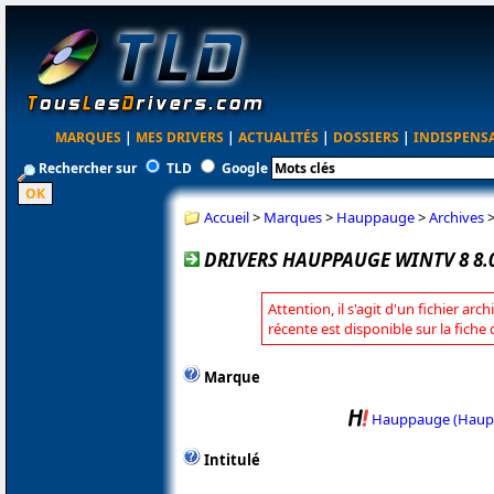
MARQUES
|
MES DRIVERS
|
ACTUALITÉS
|
DOSSIERS
|
INDISPENS
Rechercher sur
TLD
Google
Accueil
>
Marques
>
Hauppauge
>
Archives
DRIVERS HAUPPAUGE WINTV 8 8.
Attention, il s'agit d'un fichier arc
récente est disponible sur la fic
Marque
Hauppauge (Haup
Intitulé