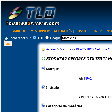
MARQUES
|
MES DRIVERS
|
ACTUALITÉS
|
DOSSIERS
|
INDISPENS
Rechercher sur
TLD
Google
Accueil
>
Marques
>
KFA2
>
BIOS GeForce GTX
BIOS KFA2 GEFORCE GTX 780 TI HO
Marque
KFA2
Intitulé
GeForce GTX 780 Ti H
Catégorie de matériel