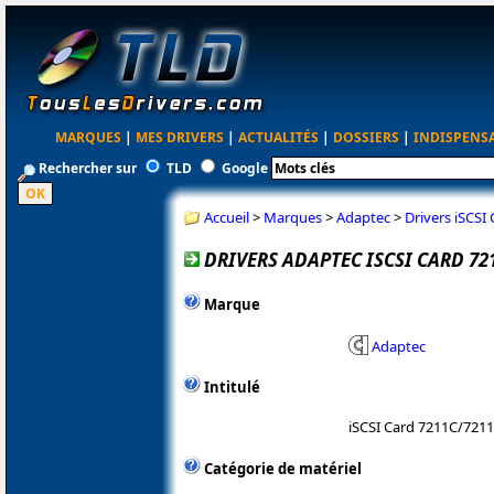
MARQUES
|
MES DRIVERS
|
ACTUALITÉS
|
DOSSIERS
|
INDISPENS
Rechercher sur
TLD
Google
Accueil
>
Marques
>
Adaptec
>
Drivers iSCSI
DRIVERS ADAPTEC ISCSI CARD 721
Marque
Adaptec
Intitulé
iSCSI Card 7211C/721
Catégorie de matériel