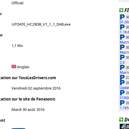
Officiel
F
r
30
01.00
UPDATE_HC29DB_V1_1_1_DAB.exe
30
1.18.
er
30
Macro
1,1 Mo
30
Macro
30
2.0
Anglais
30
Macro
27
cation sur TousLesDrivers.com
20
Updat
Vendredi 02 septembre 2016
20
5100
ation sur le site de Panasonic
20
1.185
Mardi 30 août 2016
D
ent