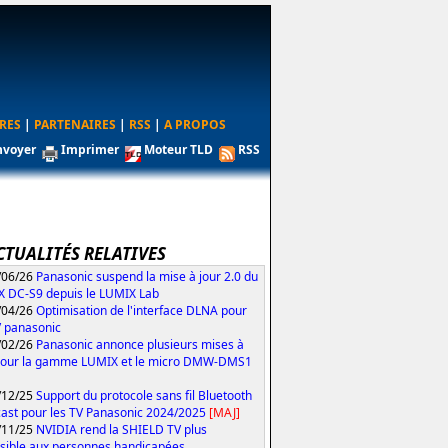
RES
|
PARTENAIRES
|
RSS
|
A PROPOS
nvoyer
Imprimer
Moteur TLD
RSS
CTUALITÉS RELATIVES
/06/26
Panasonic suspend la mise à jour 2.0 du
 DC-S9 depuis le LUMIX Lab
/04/26
Optimisation de l'interface DLNA pour
V panasonic
/02/26
Panasonic annonce plusieurs mises à
pour la gamme LUMIX et le micro DMW-DMS1
/12/25
Support du protocole sans fil Bluetooth
ast pour les TV Panasonic 2024/2025
[MAJ]
/11/25
NVIDIA rend la SHIELD TV plus
sible aux personnes handicapées