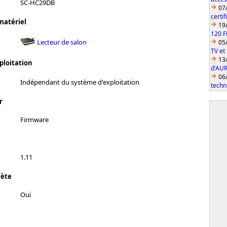
SC-HC29DB
07
certi
matériel
19
120 F
Lecteur de salon
05
TV et
13
ploitation
d'AUR
06
Indépendant du système d'exploitation
techn
r
Firmware
1.11
lète
Oui