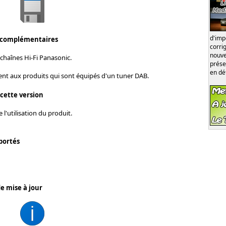
d'im
 complémentaires
corri
nouve
chaînes Hi-Fi Panasonic.
prése
en dé
ent aux produits qui sont équipés d'un tuner DAB.
 cette version
 l'utilisation du produit.
portés
e mise à jour