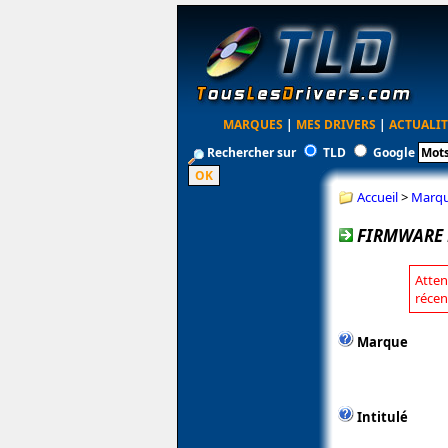
MARQUES
|
MES DRIVERS
|
ACTUALIT
Rechercher sur
TLD
Google
Accueil
>
Marq
FIRMWARE 
Atten
récen
Marque
Intitulé