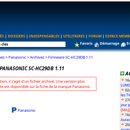
ÉS
|
DOSSIERS
|
INDISPENSABLES
|
UTILITAIRES
|
FORUM
|
ESPACE MEMB
Favoris
Démarrage
E
ues
>
Panasonic
>
Archives
>
Firmware SC-HC29DB 1.11
PANASONIC SC-HC29DB 1.11
A
16
tion, il s'agit d'un fichier archivé. Une version plus
LUMIX
te est disponible sur la fiche de la marque Panasonic.
02
les T
27
jour 
[MAJ]
Panasonic
16
Aurac
20
acces