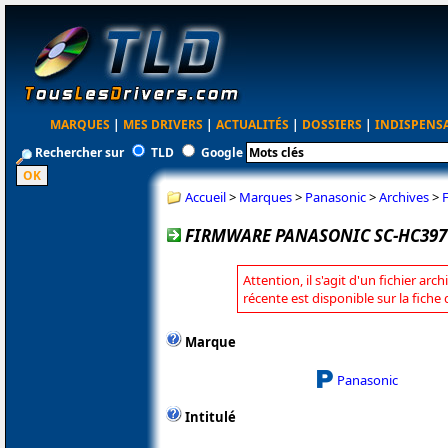
MARQUES
|
MES DRIVERS
|
ACTUALITÉS
|
DOSSIERS
|
INDISPENS
Rechercher sur
TLD
Google
Accueil
>
Marques
>
Panasonic
>
Archives
>
FIRMWARE PANASONIC SC-HC397 
Attention, il s'agit d'un fichier arc
récente est disponible sur la fich
Marque
Panasonic
Intitulé