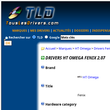
MARQUES
|
MES DRIVERS
|
ACTUALITÉS
|
DOSSIERS
|
INDISPENS
Rechercher sur
TLD
Google
Accueil
>
Marques
>
HT Omega
>
Drivers Fen
DRIVERS HT OMEGA FENIX 2.07
Brand
HT Omega
Title
Fenix
Hardware category