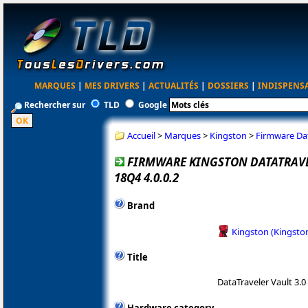
MARQUES
|
MES DRIVERS
|
ACTUALITÉS
|
DOSSIERS
|
INDISPENS
Rechercher sur
TLD
Google
Accueil
>
Marques
>
Kingston
>
Firmware Dat
FIRMWARE KINGSTON DATATRAVEL
18Q4 4.0.0.2
Brand
Kingston (Kingsto
Title
DataTraveler Vault 3.0