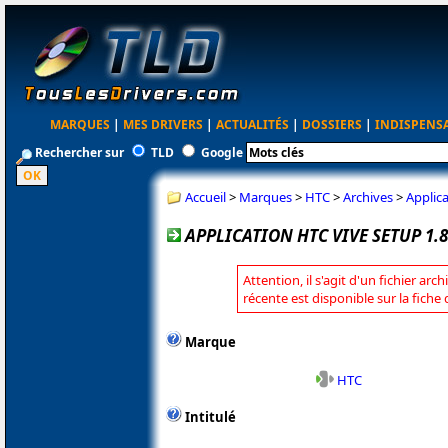
MARQUES
|
MES DRIVERS
|
ACTUALITÉS
|
DOSSIERS
|
INDISPENS
Rechercher sur
TLD
Google
Accueil
>
Marques
>
HTC
>
Archives
>
Applica
APPLICATION HTC VIVE SETUP 1.8
Attention, il s'agit d'un fichier arc
récente est disponible sur la fiche
Marque
HTC
Intitulé