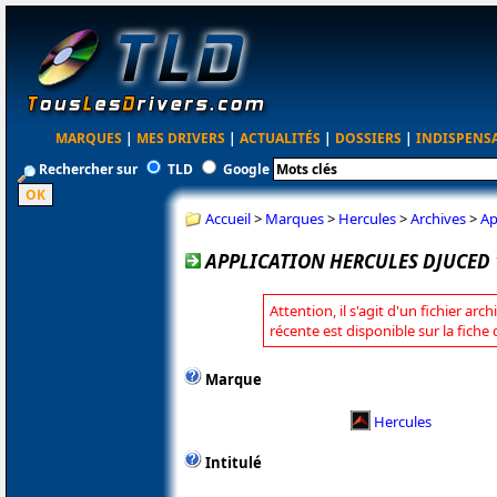
MARQUES
|
MES DRIVERS
|
ACTUALITÉS
|
DOSSIERS
|
INDISPENS
Rechercher sur
TLD
Google
Accueil
>
Marques
>
Hercules
>
Archives
>
Ap
APPLICATION HERCULES DJUCED 1
Attention, il s'agit d'un fichier arc
récente est disponible sur la fiche
Marque
Hercules
Intitulé