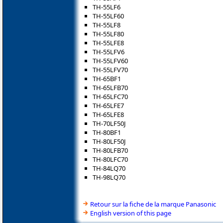
TH-55LF6
TH-55LF60
TH-55LF8
TH-55LF80
TH-55LFE8
TH-55LFV6
TH-55LFV60
TH-55LFV70
TH-65BF1
TH-65LFB70
TH-65LFC70
TH-65LFE7
TH-65LFE8
TH-70LF50J
TH-80BF1
TH-80LF50J
TH-80LFB70
TH-80LFC70
TH-84LQ70
TH-98LQ70
Retour sur la fiche de la marque Panasonic
English version of this page