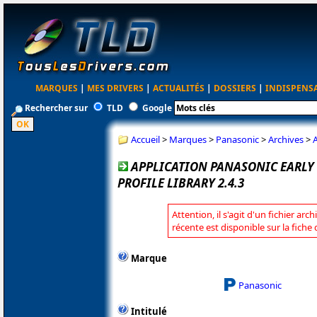
MARQUES
|
MES DRIVERS
|
ACTUALITÉS
|
DOSSIERS
|
INDISPENS
Rechercher sur
TLD
Google
Accueil
>
Marques
>
Panasonic
>
Archives
>
A
APPLICATION PANASONIC EARLY
PROFILE LIBRARY 2.4.3
Attention, il s'agit d'un fichier arc
récente est disponible sur la fich
Marque
Panasonic
Intitulé