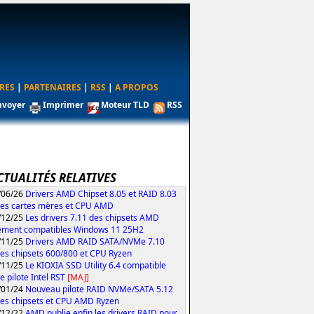
RES
|
PARTENAIRES
|
RSS
|
A PROPOS
nvoyer
Imprimer
Moteur TLD
RSS
CTUALITÉS RELATIVES
/06/26
Drivers AMD Chipset 8.05 et RAID 8.03
les cartes mères et CPU AMD
/12/25
Les drivers 7.11 des chipsets AMD
ement compatibles Windows 11 25H2
/11/25
Drivers AMD RAID SATA/NVMe 7.10
les chipsets 600/800 et CPU Ryzen
/11/25
Le KIOXIA SSD Utility 6.4 compatible
e pilote Intel RST
[MAJ]
/01/24
Nouveau pilote RAID NVMe/SATA 5.12
les chipsets et CPU AMD Ryzen
/12/22
AMD publie enfin les drivers RAID pour