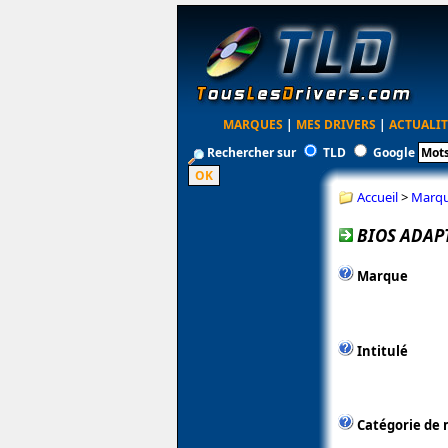
MARQUES
|
MES DRIVERS
|
ACTUALIT
Rechercher sur
TLD
Google
Accueil
>
Marq
BIOS ADAPT
Marque
Intitulé
Catégorie de 