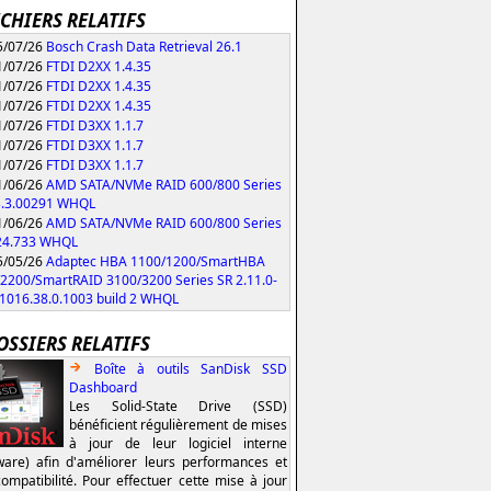
ICHIERS RELATIFS
/07/26
Bosch Crash Data Retrieval 26.1
/07/26
FTDI D2XX 1.4.35
/07/26
FTDI D2XX 1.4.35
/07/26
FTDI D2XX 1.4.35
/07/26
FTDI D3XX 1.1.7
/07/26
FTDI D3XX 1.1.7
/07/26
FTDI D3XX 1.1.7
/06/26
AMD SATA/NVMe RAID 600/800 Series
3.3.00291 WHQL
/06/26
AMD SATA/NVMe RAID 600/800 Series
.24.733 WHQL
/05/26
Adaptec HBA 1100/1200/SmartHBA
2200/SmartRAID 3100/3200 Series SR 2.11.0-
/1016.38.0.1003 build 2 WHQL
OSSIERS RELATIFS
Boîte à outils SanDisk SSD
Dashboard
Les Solid-State Drive (SSD)
bénéficient régulièrement de mises
à jour de leur logiciel interne
ware) afin d'améliorer leurs performances et
compatibilité. Pour effectuer cette mise à jour