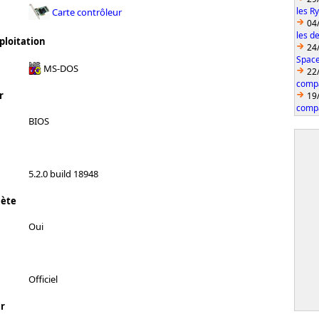
les R
Carte contrôleur
04
les d
ploitation
24
Space
MS-DOS
22
compa
r
19
compa
BIOS
5.2.0 build 18948
lète
Oui
Officiel
r