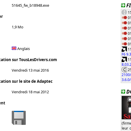
F
51645_fw_b18948.exe
15
er
01
01
1,9 Mo
01
01
01
01
Anglais
11
F6 9.
11
cation sur TousLesDrivers.com
8.03
25
Vendredi 13 mai 2016
2100/
3.6.0
ation sur le site de Adaptec
D
Vendredi 18 mai 2012
ent
(firm
leur 