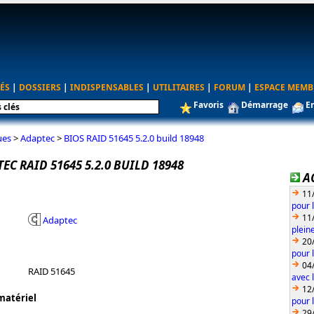
ÉS
|
DOSSIERS
|
INDISPENSABLES
|
UTILITAIRES
|
FORUM
|
ESPACE MEMB
Favoris
Démarrage
E
ues
>
Adaptec
>
BIOS RAID 51645 5.2.0 build 18948
EC RAID 51645 5.2.0 BUILD 18948
A
11
pour 
11
Adaptec
plein
20
pour 
04
RAID 51645
avec l
12
matériel
pour 
29