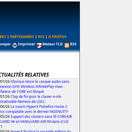
RES
|
PARTENAIRES
|
RSS
|
A PROPOS
nvoyer
Imprimer
Moteur TLD
RSS
CTUALITÉS RELATIVES
/07/26
Glorious lance le casque audio sans
nexion GHS Wireless InfinitePlay mais
tallateur de CORE est bloqué
/07/26
Clap de fin pour le clavier e-ink
nnalisable Nemeio de LDLC
/06/26
La souris HyperX Pulsefire Haste 2
ess compatible avec le dernier NGENUITY
/05/26
Support des claviers sans fil CORSAIR
UARD 96 et VANGUARD AIR 99 dans iCUE
71
/05/26
HyperX finalise la nouvelle édition du