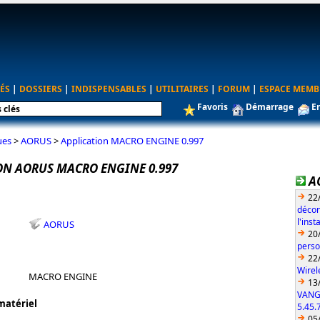
ÉS
|
DOSSIERS
|
INDISPENSABLES
|
UTILITAIRES
|
FORUM
|
ESPACE MEMB
Favoris
Démarrage
E
ues
>
AORUS
>
Application MACRO ENGINE 0.997
ON AORUS MACRO ENGINE 0.997
A
22
décon
l'ins
AORUS
20
perso
22
Wirel
MACRO ENGINE
13
VANG
matériel
5.45.
05