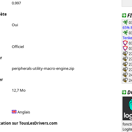
0.997
lète
F
03
Oui
65% 8
03
Tenke
03
Officiel
03
27
r
27
27
peripherals-utility-macro-engine.zip
27
24
er
24
12,7 Mo
D
Anglais
cation sur TousLesDrivers.com
fonct
Logi