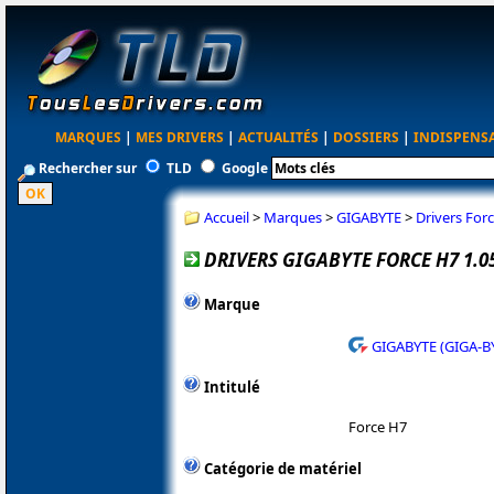
MARQUES
|
MES DRIVERS
|
ACTUALITÉS
|
DOSSIERS
|
INDISPENS
Rechercher sur
TLD
Google
Accueil
>
Marques
>
GIGABYTE
>
Drivers For
DRIVERS GIGABYTE FORCE H7 1.0
Marque
GIGABYTE (GIGA-B
Intitulé
Force H7
Catégorie de matériel